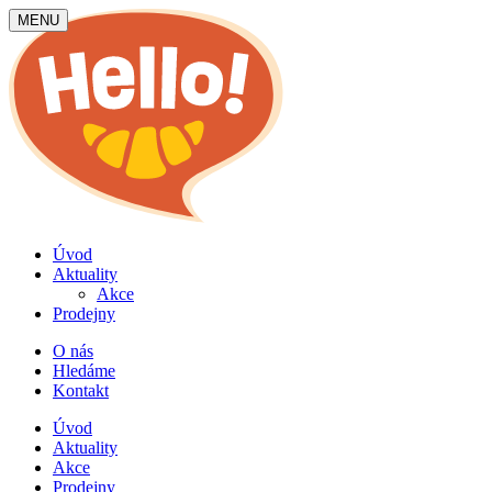
MENU
Úvod
Aktuality
Akce
Prodejny
O nás
Hledáme
Kontakt
Úvod
Aktuality
Akce
Prodejny